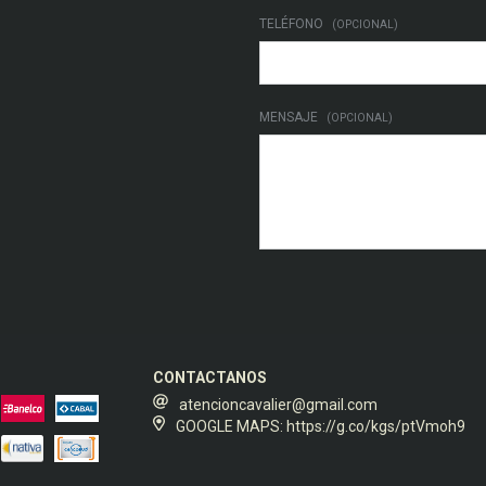
TELÉFONO
(OPCIONAL)
MENSAJE
(OPCIONAL)
CONTACTANOS
atencioncavalier@gmail.com
GOOGLE MAPS: https://g.co/kgs/ptVmoh9