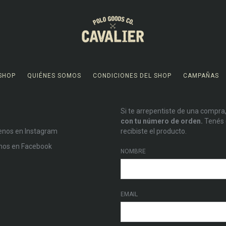
SHOP
QUIÉNES SOMOS
CONDICIONES DEL SHOP
CAMPAÑAS
Si te arrepentiste de una compra
con tu número de orden.
Tenés 
enos en Instagram
recibiste el producto.
nos en Facebook
NOMBRE
EMAIL