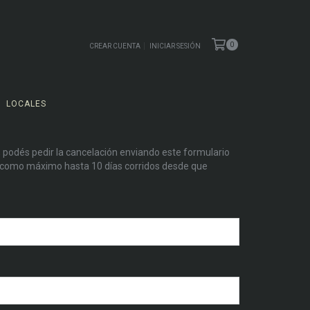
0
CREAR CUENTA
INICIAR SESIÓN
LOCALES
, podés pedir la cancelación enviando este formulario
como máximo hasta 10 días corridos desde que