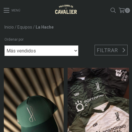
MENÚ
0
Inicio
/
Equipos
/
La Hache
Ordenar por
FILTRAR