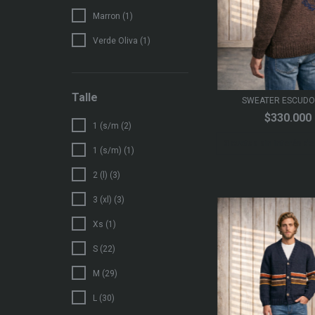
Marron (1)
Verde Oliva (1)
Talle
SWEATER ESCUDO
$330.000
1 (s/m (2)
3
cuotas sin interés d
1 (s/m) (1)
2 (l) (3)
3 (xl) (3)
Xs (1)
S (22)
M (29)
L (30)