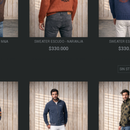
 M&A
SWEATER ESCUDO - NARANJA
SWEATER E
$330.000
$330
e
$110.000
3
cuotas sin interés de
$110.000
3
cuotas sin inte
SIN S