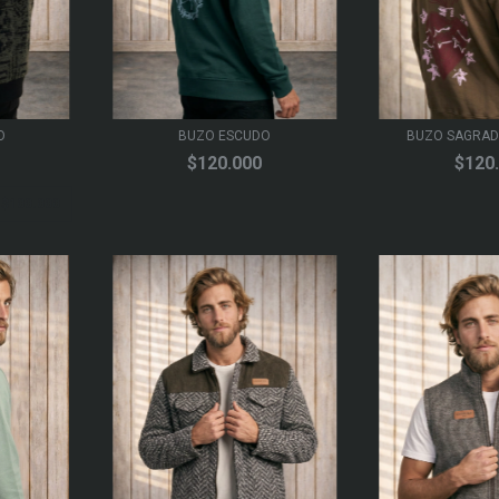
O
BUZO ESCUDO
BUZO SAGRA
$120.000
$120
e
$100.000