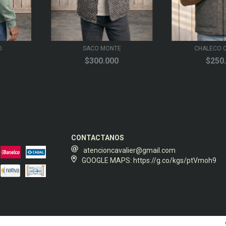
O
SACO MONTE
CHALECO 
$300.000
$250
3
cuotas sin interés de
$100.000
3
cuotas sin
$83.33
CONTACTANOS
atencioncavalier@gmail.com
GOOGLE MAPS: https://g.co/kgs/ptVmoh9