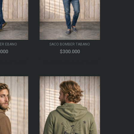
ER EBANO
SACO BOMBER TABANO
.000
$300.000
rés de
$100.000
3
cuotas sin interés de
$100.000