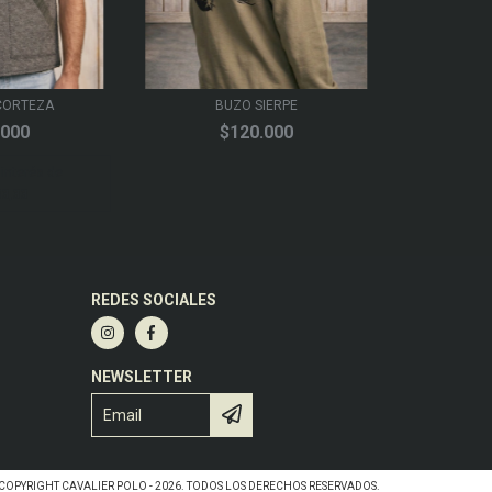
CORTEZA
BUZO SIERPE
.000
$120.000
 interés de
3,33
REDES SOCIALES
NEWSLETTER
COPYRIGHT CAVALIER POLO - 2026. TODOS LOS DERECHOS RESERVADOS.