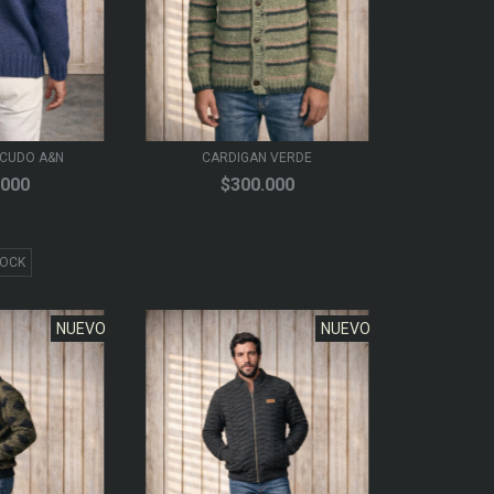
SCUDO A&N
CARDIGAN VERDE
.000
$300.000
rés de
$110.000
3
cuotas sin interés de
$100.000
TOCK
NUEVO
NUEVO