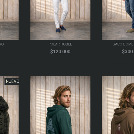
RO
POLAR ROBLE
SACO BOMB
$120.000
$300
e
$100.000
3
cuotas sin inte
NUEVO