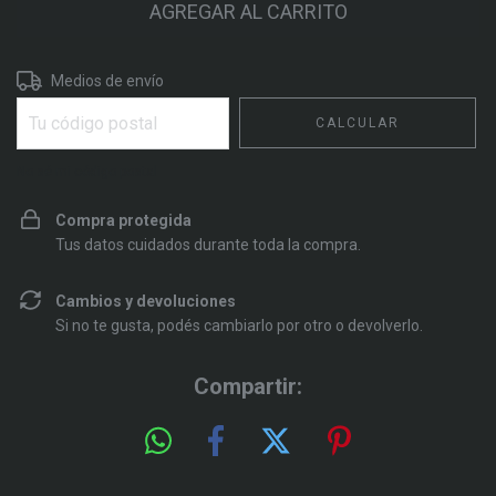
Entregas para el CP:
CAMBIAR CP
Medios de envío
CALCULAR
No sé mi código postal
Compra protegida
Tus datos cuidados durante toda la compra.
Cambios y devoluciones
Si no te gusta, podés cambiarlo por otro o devolverlo.
Compartir: