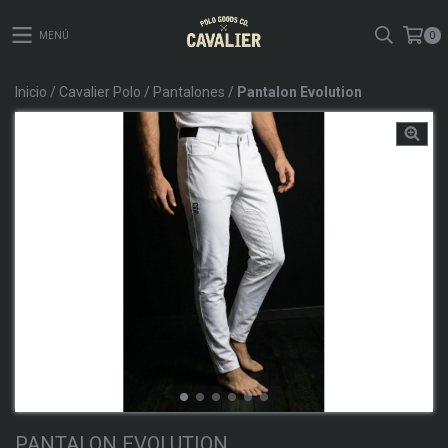
MENÚ
0
Inicio
/
Cavalier Polo
/
Pantalones
/
Pantalon Evolution
PANTALON EVOLUTION