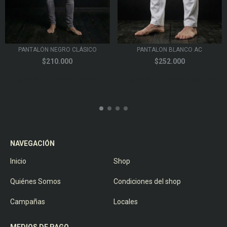
PANTALÓN NEGRO CLÁSICO
PANTALON BLANCO AC
$210.000
$252.000
3
cuotas sin interés de
$70.000
3
cuotas sin interés de
$84.000
NAVEGACIÓN
Inicio
Shop
Quiénes Somos
Condiciones del shop
Campañas
Locales