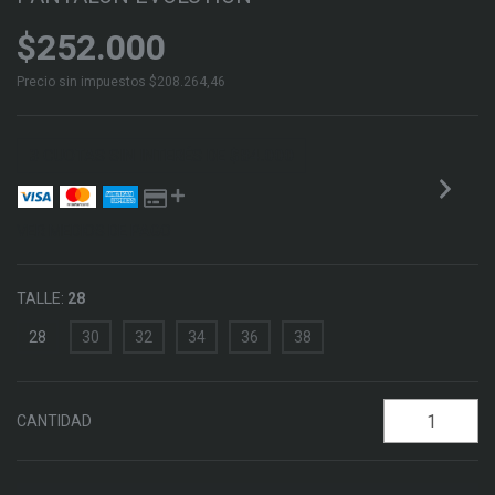
$252.000
Precio sin impuestos
$208.264,46
3
CUOTAS SIN INTERÉS DE
$84.000
VER MEDIOS DE PAGO
TALLE:
28
28
30
32
34
36
38
CANTIDAD