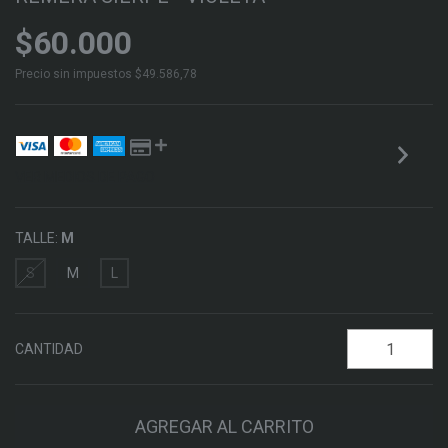
$60.000
Precio sin impuestos
$49.586,78
VER MEDIOS DE PAGO
TALLE:
M
S
M
L
CANTIDAD