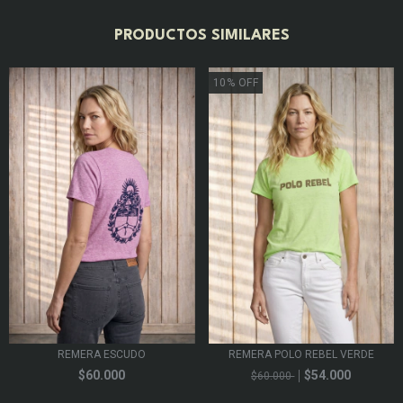
PRODUCTOS SIMILARES
10
%
OFF
REMERA ESCUDO
REMERA POLO REBEL VERDE
$60.000
$54.000
$60.000