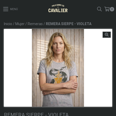
MENÚ
0
Inicio
/
Mujer
/
Remeras
/
REMERA SIERPE - VIOLETA
REMERA SIERPE - VIOLETA