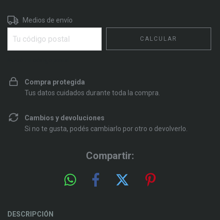
Entregas para el CP:
CAMBIAR CP
Medios de envío
CALCULAR
No sé mi código postal
Compra protegida
Tus datos cuidados durante toda la compra.
Cambios y devoluciones
Si no te gusta, podés cambiarlo por otro o devolverlo.
Compartir:
DESCRIPCIÓN