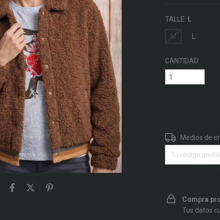
TALLE:
L
M
L
CANTIDAD
Entregas para el 
Medios de e
No sé mi código pos
Compra pro
Tus datos c