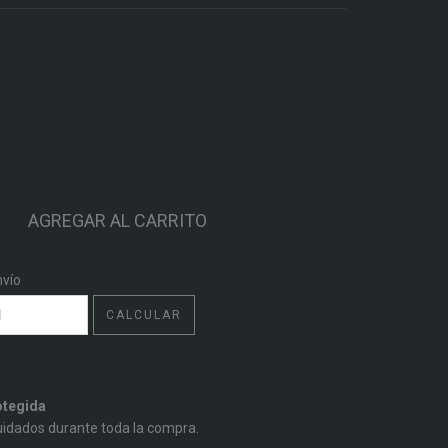
CP:
CAMBIAR CP
nvío
CALCULAR
tal
tegida
uidados durante toda la compra.