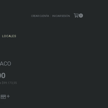
0
CREAR CUENTA
INICIAR SESIÓN
LOCALES
BACO
00
os
$99.173,55
PAGO